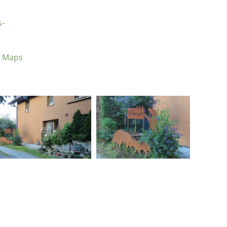
s-
e Maps