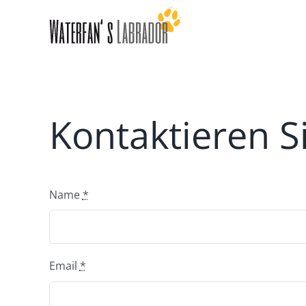
Zum
Inhalt
springen
Kontaktieren S
Name
*
Email
*